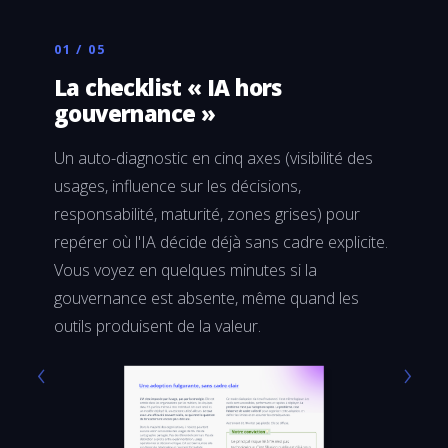
01 / 05
02 / 05
La checklist « IA hors
Les 4
gouvernance »
IA
Un auto-diagnostic en cinq axes (visibilité des
La grill
usages, influence sur les décisions,
puremen
responsabilité, maturité, zones grises) pour
données
repérer où l'IA décide déjà sans cadre explicite.
seuleme
Vous voyez en quelques minutes si la
question
gouvernance est absente, même quand les
usages 
outils produisent de la valeur.
‹
›