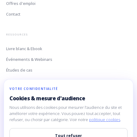
Offres d'emploi
Contact
RESSOURCES
Livre blanc & Ebook
Événements & Webinars
Études de cas
Glossaire Data
VOTRE CONFIDENTIALITÉ
Cookies & mesure d'audience
CONTACT
Nous utilisons des cookies pour mesurer l'audience du site et
améliorer votre expérience. Vous pouvez tout accepter, tout
160 Rue Montmartre
refuser, ou choisir par catégorie. Voir notre
politique cookies
.
75002 Paris
contact@limpida.com
Tout refuser