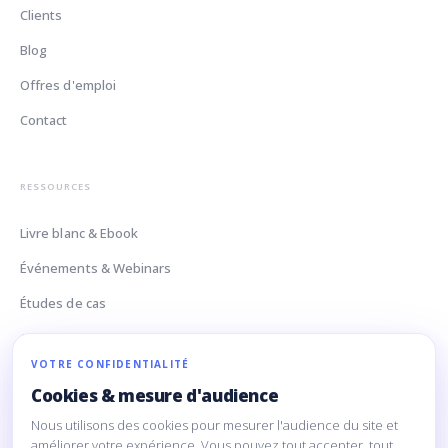
Clients
Blog
Offres d'emploi
Contact
RESSOURCES
Livre blanc & Ebook
Événements & Webinars
Études de cas
Glossaire Data
VOTRE CONFIDENTIALITÉ
Cookies & mesure d'audience
CONTACT
Nous utilisons des cookies pour mesurer l'audience du site et
160 Rue Montmartre
améliorer votre expérience. Vous pouvez tout accepter, tout