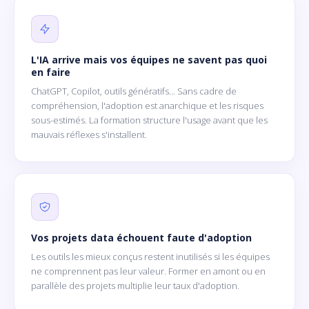
L'IA arrive mais vos équipes ne savent pas quoi
en faire
ChatGPT, Copilot, outils génératifs… Sans cadre de
compréhension, l'adoption est anarchique et les risques
sous-estimés. La formation structure l'usage avant que les
mauvais réflexes s'installent.
Vos projets data échouent faute d'adoption
Les outils les mieux conçus restent inutilisés si les équipes
ne comprennent pas leur valeur. Former en amont ou en
parallèle des projets multiplie leur taux d'adoption.