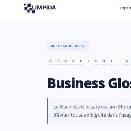
Exper
GLOSSAIRE DATA
A
B
C
D
E
G
H
I
K
F
J
Business Glo
Le Business Glossary est un référent
d’éviter toute ambiguïté dans l’usa