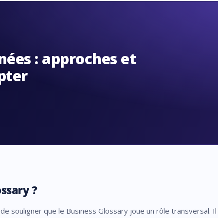
nées : approches et
pter
ossary ?
 de souligner que le Business Glossary joue un rôle transversal. 