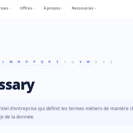
tises
Offres
À propos
Ressources
L
M
N
O
P
Q
R
S
V
W
T
U
X
Y
Z
ssary
iel d’entreprise qui définit les termes métiers de manière cl
ge de la donnée.