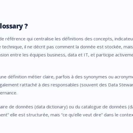
lossary ?
e référence qui centralise les définitions des concepts, indicateu
 technique, il ne décrit pas comment la donnée est stockée, mais ce
n entre les équipes business, data et IT, et participe activement
une définition métier claire, parfois à des synonymes ou acrony
t également rattaché à des responsables (souvent des Data Stewar
vernance.
naire de données (data dictionary) ou du catalogue de données (da
nt” elle est structurée, mais “ce qu’elle veut dire” dans le contex