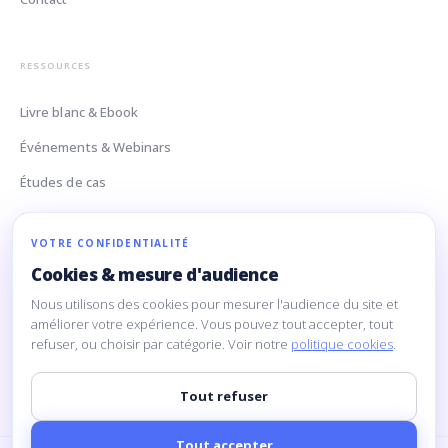
RESSOURCES
Livre blanc & Ebook
Événements & Webinars
Études de cas
Glossaire Data
VOTRE CONFIDENTIALITÉ
Cookies & mesure d'audience
CONTACT
Nous utilisons des cookies pour mesurer l'audience du site et
améliorer votre expérience. Vous pouvez tout accepter, tout
160 Rue Montmartre
refuser, ou choisir par catégorie. Voir notre
politique cookies
.
75002 Paris
contact@limpida.com
Tout refuser
Tout accepter