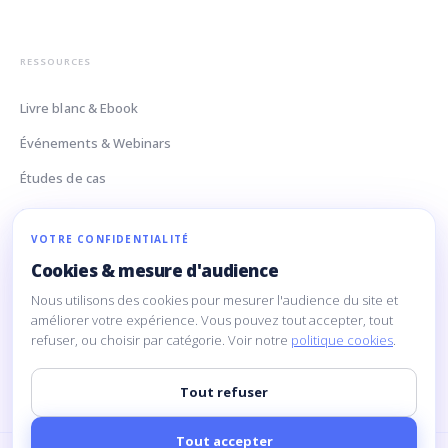
RESSOURCES
Livre blanc & Ebook
Événements & Webinars
Études de cas
Glossaire Data
VOTRE CONFIDENTIALITÉ
Cookies & mesure d'audience
CONTACT
Nous utilisons des cookies pour mesurer l'audience du site et
améliorer votre expérience. Vous pouvez tout accepter, tout
160 Rue Montmartre
refuser, ou choisir par catégorie. Voir notre
politique cookies
.
75002 Paris
contact@limpida.com
Tout refuser
Tout accepter