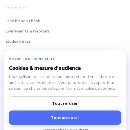
RESSOURCES
Livre blanc & Ebook
Événements & Webinars
Études de cas
Glossaire Data
VOTRE CONFIDENTIALITÉ
Cookies & mesure d'audience
CONTACT
Nous utilisons des cookies pour mesurer l'audience du site et
améliorer votre expérience. Vous pouvez tout accepter, tout
160 Rue Montmartre
refuser, ou choisir par catégorie. Voir notre
politique cookies
.
75002 Paris
contact@limpida.com
Tout refuser
Tout accepter
© 2026 Limpida. Tous droits réservés.