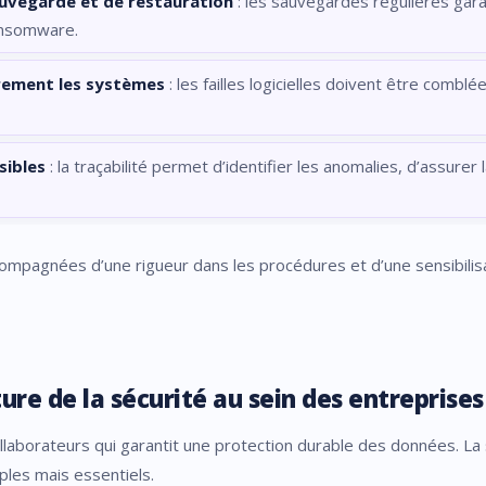
uvegarde et de restauration
: les sauvegardes régulières garan
ansomware.
èrement les systèmes
: les failles logicielles doivent être combl
sibles
: la traçabilité permet d’identifier les anomalies, d’assurer l
mpagnées d’une rigueur dans les procédures et d’une sensibilis
re de la sécurité au sein des entreprises
ollaborateurs qui garantit une protection durable des données. La 
ples mais essentiels.