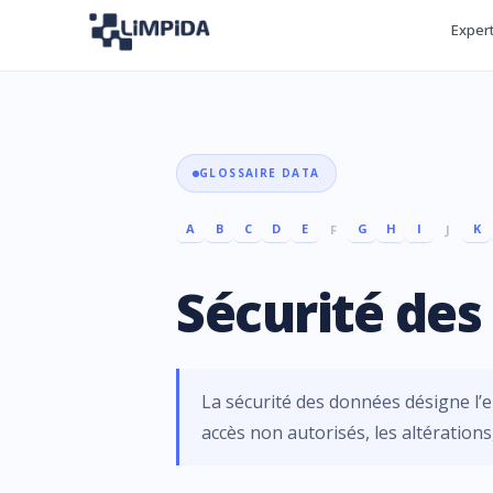
Exper
GLOSSAIRE DATA
A
B
C
D
E
G
H
I
K
F
J
Sécurité de
La sécurité des données désigne l’
accès non autorisés, les altérations