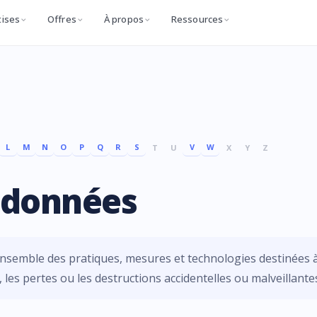
tises
Offres
À propos
Ressources
L
M
N
O
P
Q
R
S
V
W
T
U
X
Y
Z
s données
ensemble des pratiques, mesures et technologies destinées 
, les pertes ou les destructions accidentelles ou malveillante