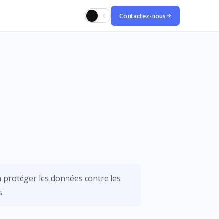
Contactez-nous
☀
☾
à protéger les données contre les
s.