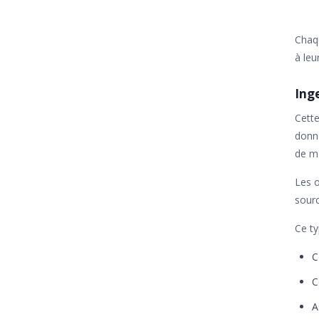
Chaqu
à leu
Ing
Cette
donné
de ma
Les o
sourc
Ce ty
C
C
A