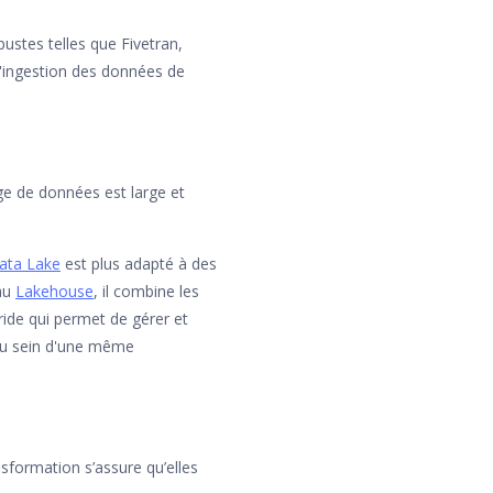
bustes telles que Fivetran,
 l'ingestion des données de
ge de données est large et
ata Lake
est plus adapté à des
 au
Lakehouse
, il combine les
ide qui permet de gérer et
 au sein d'une même
sformation s’assure qu’elles