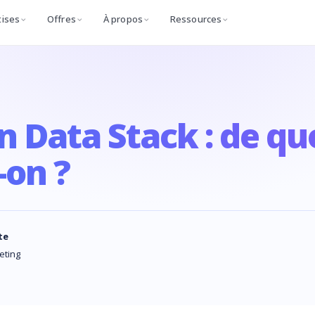
tises
Offres
À propos
Ressources
 Data Stack : de qu
-on ?
te
eting