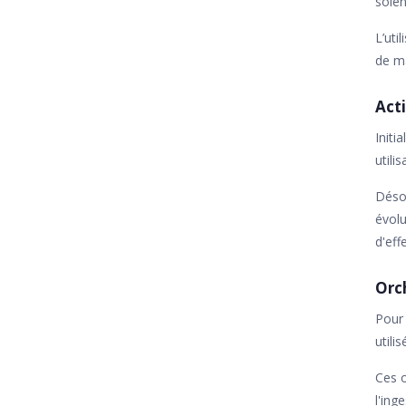
soien
L’uti
de ma
Act
Initi
utili
Désor
évolu
d'eff
Orc
Pour 
utili
Ces o
l'ing