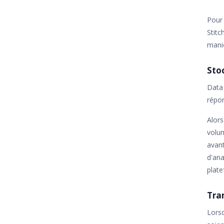
Pour 
Stitc
maniè
Sto
Data 
répon
Alors
volu
avant
d'ana
plat
Tra
Lorsq