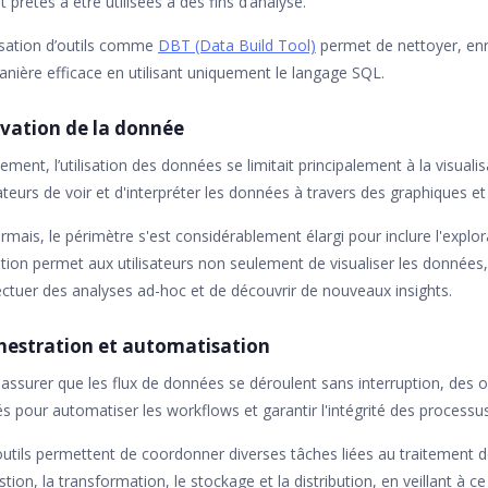
t prêtes à être utilisées à des fins d’analyse.
lisation d’outils comme
DBT (Data Build Tool)
permet de nettoyer, enri
nière efficace en utilisant uniquement le langage SQL.
ivation de la donnée
alement, l’utilisation des données se limitait principalement à la visual
sateurs de voir et d'interpréter les données à travers des graphiques e
mais, le périmètre s'est considérablement élargi pour inclure l'explo
tion permet aux utilisateurs non seulement de visualiser les données, 
ectuer des analyses ad-hoc et de découvrir de nouveaux insights.
hestration et automatisation
assurer que les flux de données se déroulent sans interruption, des o
sés pour automatiser les workflows et garantir l'intégrité des process
utils permettent de coordonner diverses tâches liées au traitement d
estion, la transformation, le stockage et la distribution, en veillant à c