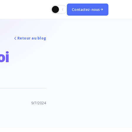
Contactez-nous
☀
☾
Retour au blog
oi
9/7/2024