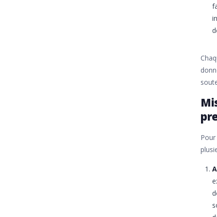
f
i
d
Chaqu
donné
soute
Mis
pr
Pour 
plusi
A
e
d
s