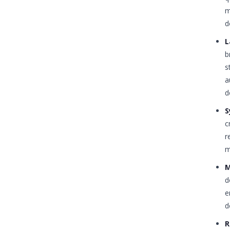
m
d
L
b
s
a
d
S
c
r
m
M
d
e
d
R