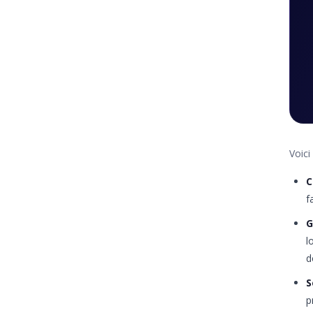
Voici
C
f
G
l
d
S
p