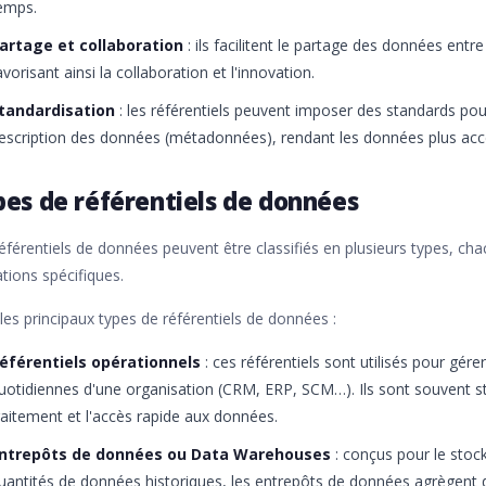
emps.
artage et collaboration
: ils facilitent le partage des données entr
avorisant ainsi la collaboration et l'innovation.
tandardisation
: les référentiels peuvent imposer des standards pou
escription des données (métadonnées), rendant les données plus access
pes de référentiels de données
éférentiels de données peuvent être classifiés en plusieurs types, cha
sations spécifiques.
 les principaux types de référentiels de données :
éférentiels opérationnels
: ces référentiels sont utilisés pour gér
uotidiennes d'une organisation (CRM, ERP, SCM…). Ils sont souvent st
raitement et l'accès rapide aux données.
ntrepôts de données ou Data Warehouses
: conçus pour le stoc
uantités de données historiques, les entrepôts de données agrègent