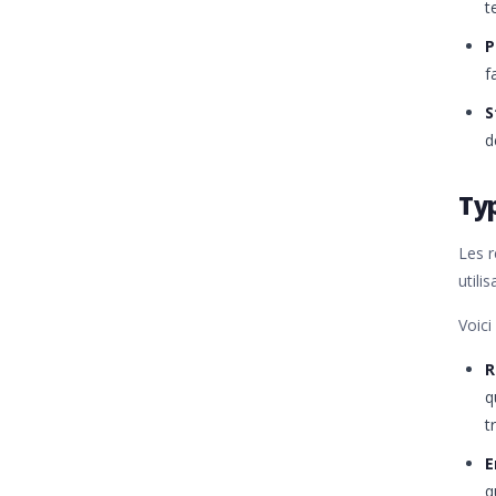
t
P
f
S
d
Ty
Les r
utili
Voici
R
q
t
E
q