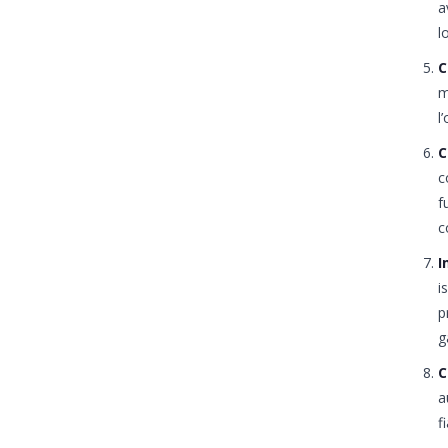
a
l
C
m
l
C
c
f
c
I
i
p
g
C
a
f