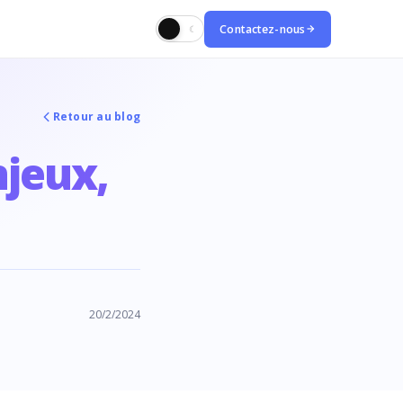
Contactez-nous
☀
☾
Retour au blog
njeux,
20/2/2024