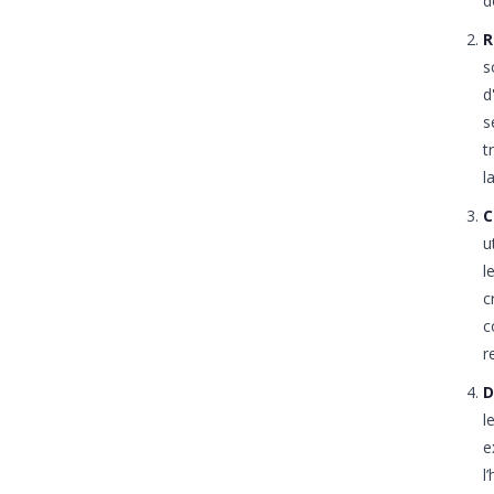
d
R
s
d
s
t
l
C
u
l
c
c
r
D
l
e
l