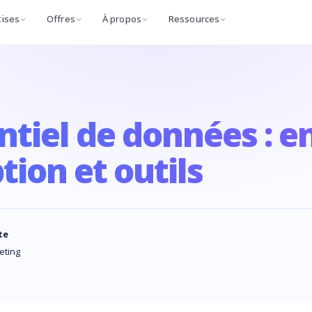
tises
Offres
À propos
Ressources
ntiel de données : e
tion et outils
te
eting