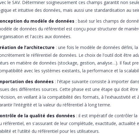
vec le SAV. Déterminer soigneusement ces champs garantit non seul
ogique et intuitive des données, mais aussi une standardisation au sein
onception du modèle de données
: basé sur les champs de donnée
odèle de données du référentiel est conçu pour structurer de manièr
’organisation et l'accès aux données.
réation de l’architecture
: une fois le modèle de données défini, la
oncrètement le référentiel de données. Le choix de l'outil doit être a
uturs en matière de données (stockage, gestion, analyse…). Il faut p
ompatibilité avec les systèmes existants, la performance et la scalabili
mportation des données
: l'étape suivante consiste à importer dans
ssues des différentes sources. Cette phase est une étape qui doit êtr
récision, en veillant à la compatibilité des formats, à l'exhaustivité et
arantir l'intégrité et la valeur du référentiel à long terme.
ontrôle de la qualité des données
: il est impératif de contrôler l
u référentiel, en s'assurant de leur complétude, exactitude, actualité et i
iabilité et l'utilité du référentiel pour les utilisateurs.