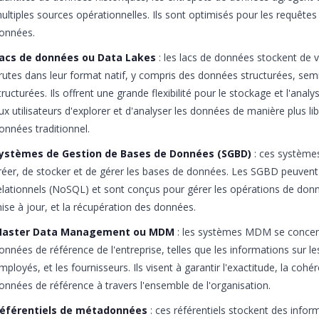
ultiples sources opérationnelles. Ils sont optimisés pour les requêtes
onnées.
acs de données ou Data Lakes
: les lacs de données stockent de
rutes dans leur format natif, y compris des données structurées, sem
tructurées. Ils offrent une grande flexibilité pour le stockage et l'an
ux utilisateurs d'explorer et d'analyser les données de manière plus l
onnées traditionnel.
ystèmes de Gestion de Bases de Données (SGBD)
: ces système
réer, de stocker et de gérer les bases de données. Les SGBD peuvent 
elationnels (NoSQL) et sont conçus pour gérer les opérations de donn
ise à jour, et la récupération des données.
aster Data Management ou MDM
: les systèmes MDM se concent
onnées de référence de l'entreprise, telles que les informations sur les 
mployés, et les fournisseurs. Ils visent à garantir l'exactitude, la cohé
onnées de référence à travers l'ensemble de l'organisation.
éférentiels de métadonnées
: ces référentiels stockent des info