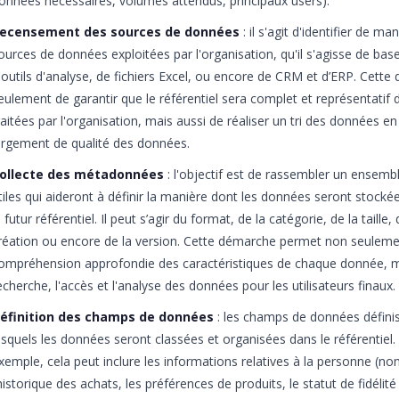
onnées nécessaires, volumes attendus, principaux users).
ecensement des sources de données
: il s'agit d'identifier de m
ources de données exploitées par l'organisation, qu'il s'agisse de bas
'outils d'analyse, de fichiers Excel, ou encore de CRM et d’ERP. Cet
eulement de garantir que le référentiel sera complet et représentatif
raitées par l'organisation, mais aussi de réaliser un tri des données e
argement de qualité des données.
ollecte des métadonnées
: l'objectif est de rassembler un ensemb
tiles qui aideront à définir la manière dont les données seront stocké
e futur référentiel. Il peut s’agir du format, de la catégorie, de la taille,
réation ou encore de la version. Cette démarche permet non seuleme
ompréhension approfondie des caractéristiques de chaque donnée, mais
echerche, l'accès et l'analyse des données pour les utilisateurs finaux.
éfinition des champs de données
: les champs de données définiss
esquels les données seront classées et organisées dans le référentiel.
xemple, cela peut inclure les informations relatives à la personne (n
’historique des achats, les préférences de produits, le statut de fidélit