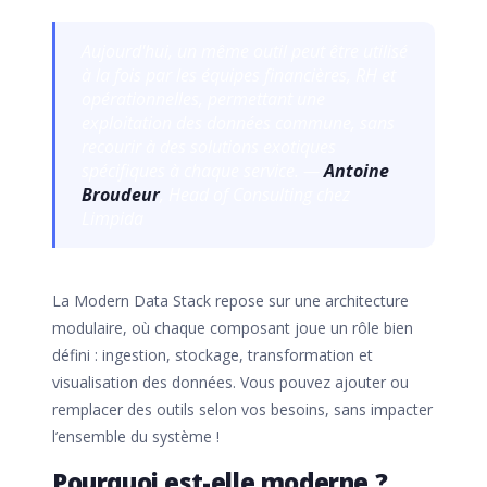
Aujourd'hui, un même outil peut être utilisé
à la fois par les équipes financières, RH et
opérationnelles, permettant une
exploitation des données commune, sans
recourir à des solutions exotiques
spécifiques à chaque service. —
Antoine
Broudeur
, Head of Consulting chez
Limpida
La Modern Data Stack repose sur une architecture
modulaire, où chaque composant joue un rôle bien
défini : ingestion, stockage, transformation et
visualisation des données. Vous pouvez ajouter ou
remplacer des outils selon vos besoins, sans impacter
l’ensemble du système !
Pourquoi est-elle moderne ?