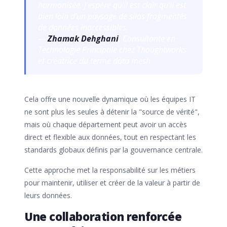
harmonisée. J'espère qu'il est clair qu'il est
bien loin d'un paysage de silos fragmentés
de données inaccessibles.
—
Zhamak Dehghani
, Consultante en
Technologie Principale chez Thoughtworks
et créatrice du terme
data mesh
Cela offre une nouvelle dynamique où les équipes IT
ne sont plus les seules à détenir la "source de vérité",
mais où chaque département peut avoir un accès
direct et flexible aux données, tout en respectant les
standards globaux définis par la gouvernance centrale.
Cette approche met la responsabilité sur les métiers
pour maintenir, utiliser et créer de la valeur à partir de
leurs données.
Une collaboration renforcée