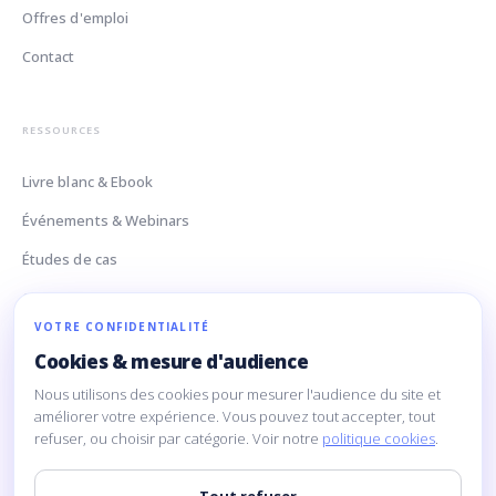
Offres d'emploi
Contact
RESSOURCES
Livre blanc & Ebook
Événements & Webinars
Études de cas
Glossaire Data
VOTRE CONFIDENTIALITÉ
Cookies & mesure d'audience
CONTACT
Nous utilisons des cookies pour mesurer l'audience du site et
160 Rue Montmartre
améliorer votre expérience. Vous pouvez tout accepter, tout
refuser, ou choisir par catégorie. Voir notre
politique cookies
.
75002 Paris
contact@limpida.com