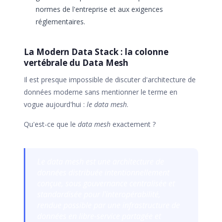
normes de l'entreprise et aux exigences
réglementaires.
La Modern Data Stack : la colonne
vertébrale du Data Mesh
Il est presque impossible de discuter d'architecture de
données moderne sans mentionner le terme en
vogue aujourd'hui :
le data mesh
.
Qu'est-ce que le
data mesh
exactement ?
Le data mesh est une architecture de
données distribuée intentionnellement
conçue, sous gouvernance centralisée et
standardisée pour l'interopérabilité,
rendue possible par une infrastructure de
données en libre-service partagée et