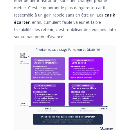
effet de démonstration, sans rien changer pour le
métier. C'est le quadrant le plus dangereux, car il
ressemble à un gain rapide sans en être un. Les
cas à
écarter
, enfin, cumulent faible valeur et faible
faisabilité : les retenir, c'est mobiliser des équipes data
sur un pari perdu d'avance.
Prioriser les cas d’usage IA : valeur et faisabilité
VALEUR
MÉTIER
ATTENDUE ↑
VALEUR + FAISABILITÉ -
VALEUR + FAISABILITÉ +
FORTE
Chantiers structurants
Gains rapides
gain mesurable
RECOMMANDATION
RECOMMANDATION
→ Fiabiliser les données d’abord
→ Lancer ces cas en premier
et l’infrastructure nécessaire
la valeur est claire, les données prêtes
→ Tester d’abord à petite échelle
→ Avancer par étapes mesurables
pour prouver la valeur avant d’investir
plutôt qu’une promesse lointaine
Priorité : préparer le terrain
Priorité : démarrer maintenant
VALEUR - FAISABILITÉ -
VALEUR - FAISABILITÉ +
Cas à écarter
Fausses bonnes idées
RECOMMANDATION
RECOMMANDATION
→ Écarter ces cas pour l’instant
→ Se méfier des cas trop faciles
le besoin n’est pas assez clair
séduisants mais sans gain réel
→ Ne pas mobiliser d’équipe data
→ Les traiter en dernier
le gain reste trop incertain
une fois les vrais gains assurés
Priorité : ne rien lancer ici
Priorité : après les vrais gains
FAIBLE
gain incertain
FAIBLE
FORTE
FAISABILITÉ
données et intégration incertaines
données prêtes, intégration maîtrisée
Un cas faisable mais sans valeur reste une démonstration
La priorité va aux cas dont la valeur est mesurable et les données prêtes.
On avance alors par étapes, jamais sur une promesse de résultat final.